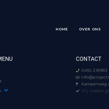
emplate
. This is your first post. Edit or delete it, then
HOME
OVER ONS
MENU
CONTACT
0492-218983
info@projectr
s
Kampenweg 4
n
Wij maken gr