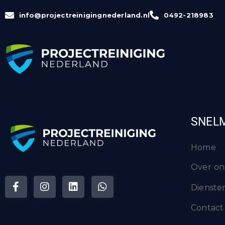
info@projectreinigingnederland.nl
0492-218983
HELLO WORLD!
Welcome to
Just another Jupiter X T
SNEL
Home
Over on
Dienste
Contact