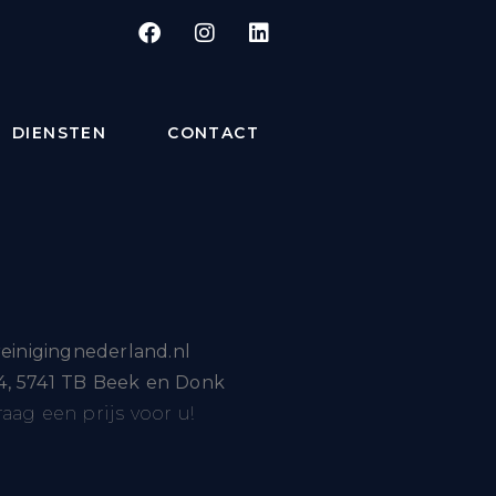
 start blogging!
DIENSTEN
CONTACT
einigingnederland.nl
, 5741 TB Beek en Donk
aag een prijs voor u!