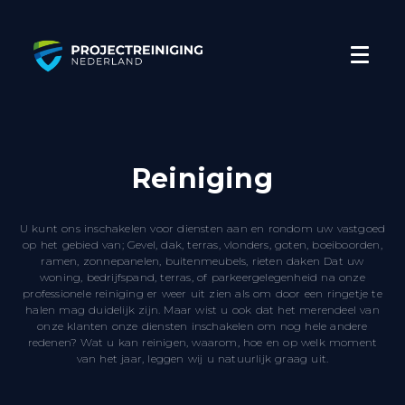
Reiniging
U kunt ons inschakelen voor diensten aan en rondom uw vastgoed
op het gebied van; Gevel, dak, terras, vlonders, goten, boeiboorden,
ramen, zonnepanelen, buitenmeubels, rieten daken Dat uw
woning, bedrijfspand, terras, of parkeergelegenheid na onze
professionele reiniging er weer uit zien als om door een ringetje te
halen mag duidelijk zijn. Maar wist u ook dat het merendeel van
onze klanten onze diensten inschakelen om nog hele andere
redenen? Wat u kan reinigen, waarom, hoe en op welk moment
van het jaar, leggen wij u natuurlijk graag uit.