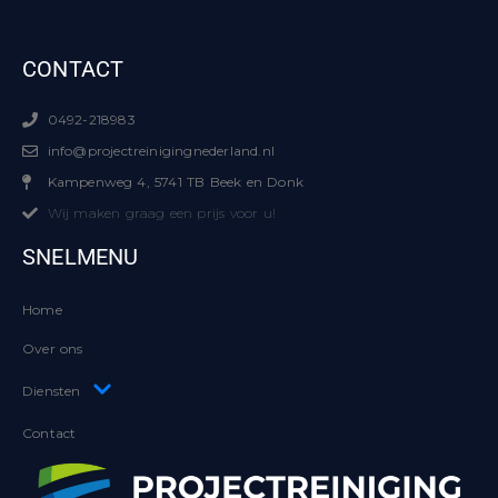
CONTACT
0492-218983
info@projectreinigingnederland.nl
Kampenweg 4, 5741 TB Beek en Donk
Wij maken graag een prijs voor u!
SNELMENU
Home
Over ons
Diensten
Contact