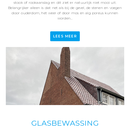
stook of rookaanslag en dit ziet er natuurlijk niet mooi uit.
Belangrijker alleen is dat net als bij de gevel, de stenen en voegen
door ouderdom, het weer of door mos en alg poreus kunnen
worden…
LEES MEER
GLASBEWASSING