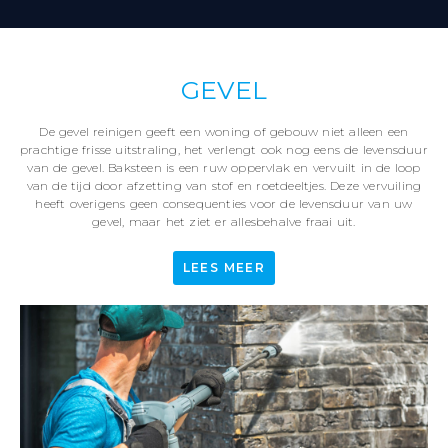
GEVEL
De gevel reinigen geeft een woning of gebouw niet alleen een
prachtige frisse uitstraling, het verlengt ook nog eens de levensduur
van de gevel. Baksteen is een ruw oppervlak en vervuilt in de loop
van de tijd door afzetting van stof en roetdeeltjes. Deze vervuiling
heeft overigens geen consequenties voor de levensduur van uw
gevel, maar het ziet er allesbehalve fraai uit.
LEES MEER