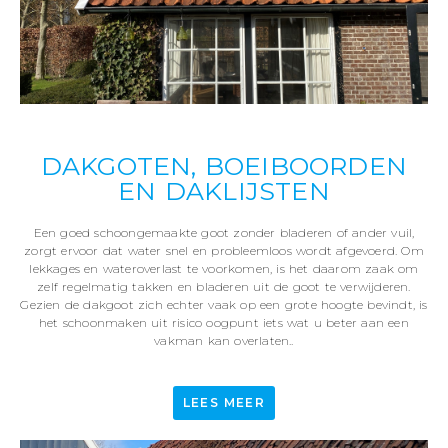
DAKGOTEN, BOEIBOORDEN
EN DAKLIJSTEN
Een goed schoongemaakte goot zonder bladeren of ander vuil,
zorgt ervoor dat water snel en probleemloos wordt afgevoerd. Om
lekkages en wateroverlast te voorkomen, is het daarom zaak om
zelf regelmatig takken en bladeren uit de goot te verwijderen.
Gezien de dakgoot zich echter vaak op een grote hoogte bevindt, is
het schoonmaken uit risico oogpunt iets wat u beter aan een
vakman kan overlaten..
LEES MEER