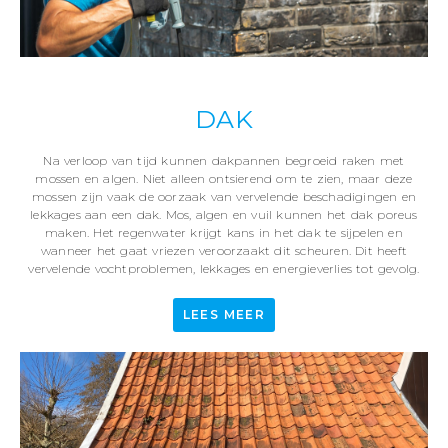
DAK
Na verloop van tijd kunnen dakpannen begroeid raken met
mossen en algen. Niet alleen ontsierend om te zien, maar deze
mossen zijn vaak de oorzaak van vervelende beschadigingen en
lekkages aan een dak. Mos, algen en vuil kunnen het dak poreus
maken. Het regenwater krijgt kans in het dak te sijpelen en
wanneer het gaat vriezen veroorzaakt dit scheuren. Dit heeft
vervelende vochtproblemen, lekkages en energieverlies tot gevolg.
LEES MEER