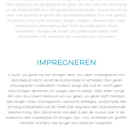
dit is gebeurd, zal de specialist op basis van de mate van vervuiling
en de voegkwaliteit een reinigingsmethode kiezen. Zware vervuiling
door roet (brand) of gevels die bijvoorbeeld beklad zijn met graffiti,
of gewoon nog oude verflagen dragen, vragen uiteraard een meer
intensievere behandeling dan licht vervuilde gevels. Onze
specialisten reinigen de zwaar vervuilde oppervlaktes met
zandstralen. Het resultaat zal u aangenaam verrassen!
IMPREGNEREN
U kunt uw gevel na het reinigen door ons laten impregneren om
doorslaand vocht vanaf de buitenzijde te verhelpen. Een gevel
impregneren (waterdicht maken) zorgt dat vuil en vocht geen
kans krijgen de stenen en voegen aan te tasten. Niet alleen zorgt
dit voor duurzaam behoud van uw gevel, uw gevel blijft hierdoor
ook langer mooi. Impregneren voorkomt lekkages, vorstschade, een
te hoog energieverbruik en heeft ook nog eens een brandwerende
bescherming. Een bijkomend voordeel is dat de muren ook in de
toekomst veel makkelijker te reinigen zijn. Vuil, verfresten en graffiti
hechten immers niet langer aan steen en voegwerk.