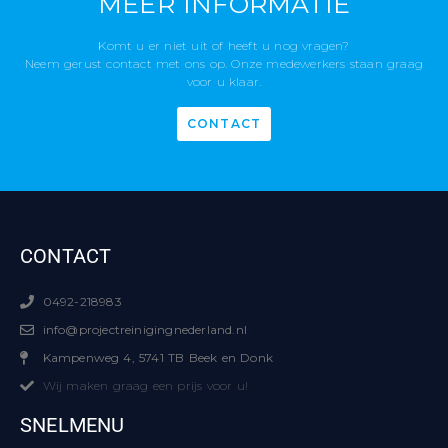
MEER INFORMATIE
Komt u er niet uit of heeft u nog vragen?
Neem gerust contact met ons op. Onze medewerkers staan graag
voor u klaar.
CONTACT
CONTACT
0492-218983
info@projectreinigingnederland.nl
Kampenweg 4, 5741 TB Beek en Donk
Wij maken graag een prijs voor u!
SNELMENU