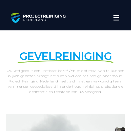
GEVELREINIGING
Uw vastgoed is een kostbaar bezit! Om er optimaal van te kunnen
blijven genieten, vraagt het alleen wel om het nodige onderhoud.
Project Reiniging Nederland heeft zich met een vakkundig team
van mensen gespecialiseerd in onderhoud, reiniging, professionele
desinfectie en reparatie van uw vastgoed.