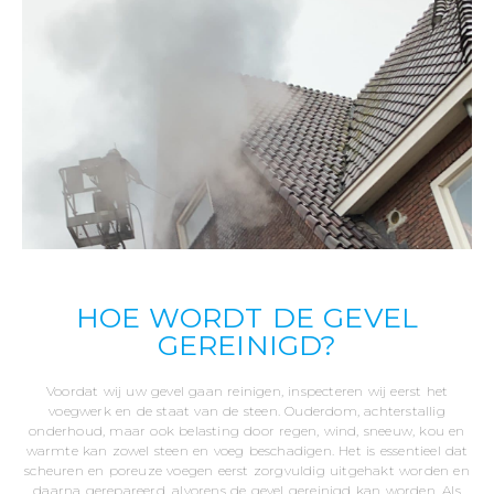
HOE WORDT DE GEVEL
GEREINIGD?
Voordat wij uw gevel gaan reinigen, inspecteren wij eerst het
voegwerk en de staat van de steen. Ouderdom, achterstallig
onderhoud, maar ook belasting door regen, wind, sneeuw, kou en
warmte kan zowel steen en voeg beschadigen. Het is essentieel dat
scheuren en poreuze voegen eerst zorgvuldig uitgehakt worden en
daarna gerepareerd, alvorens de gevel gereinigd kan worden. Als